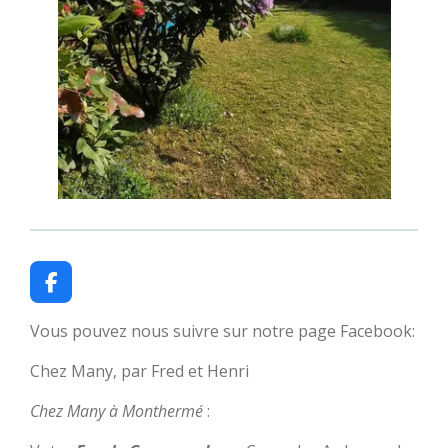
F
a
c
Vous pouvez nous suivre sur notre page Facebook:
e
b
Chez Many, par Fred et Henri
o
o
Chez Many à Monthermé
:
k