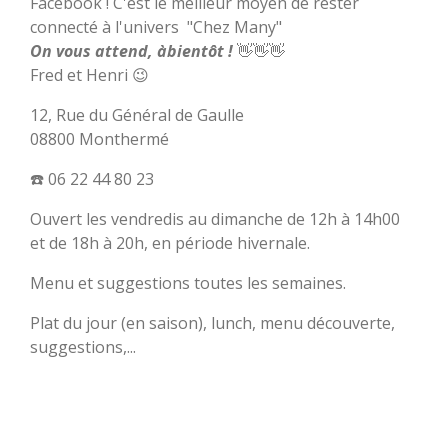
Facebook ! C'est le meilleur moyen de rester
connecté à l'univers "Chez Many"
On vous attend, àbientôt !
👋👋👋
Fred et Henri 😉
12, Rue du Général de Gaulle
08800 Monthermé
☎️ 06 22 44 80 23
Ouvert les vendredis au dimanche de 12h à 14h00
et de 18h à 20h, en période hivernale.
Menu et suggestions toutes les semaines.
Plat du jour (en saison), lunch, menu découverte,
suggestions,...