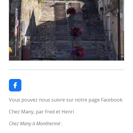
F
a
c
Vous pouvez nous suivre sur notre page Facebook:
e
b
Chez Many, par Fred et Henri
o
o
Chez Many à Monthermé
:
k