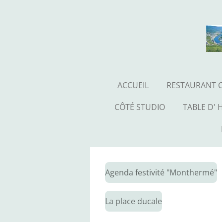
Passer
au
contenu
principal
ACCUEIL
RESTAURANT 
CÔTÉ STUDIO
TABLE D' 
Agenda festivité "Monthermé"
La place ducale