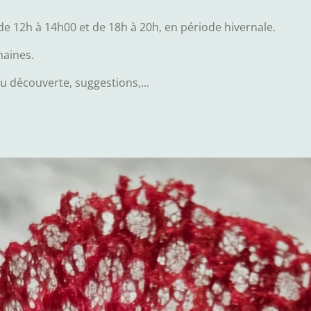
e 12h à 14h00 et de 18h à 20h, en période hivernale.
maines.
nu découverte, suggestions,...