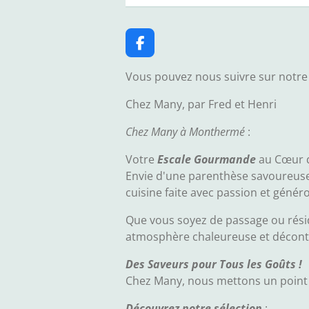
F
a
c
Vous pouvez nous suivre sur notre
e
b
Chez Many, par Fred et Henri
o
o
Chez Many à Monthermé
:
k
Votre
Escale Gourmande
au Cœur d
Envie d'une parenthèse savoureuse
cuisine faite avec passion et généro
Que vous soyez de passage ou résid
atmosphère chaleureuse et décont
Des Saveurs pour Tous les Goûts !
Chez Many, nous mettons un point d
Découvrez notre sélection
: