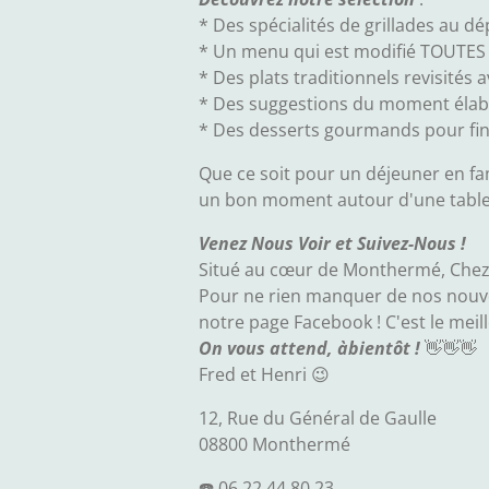
* Des spécialités de grillades au d
* Un menu qui est modifié TOUTES 
* Des plats traditionnels revisités
* Des suggestions du moment élabor
* Des desserts gourmands pour fini
Que ce soit pour un déjeuner en fa
un bon moment autour d'une table
Venez Nous Voir et Suivez-Nous !
Situé au cœur de Monthermé, Chez M
Pour ne rien manquer de nos nouve
notre page Facebook ! C'est le mei
On vous attend, àbientôt !
👋👋👋
Fred et Henri 😉
12, Rue du Général de Gaulle
08800 Monthermé
☎️ 06 22 44 80 23